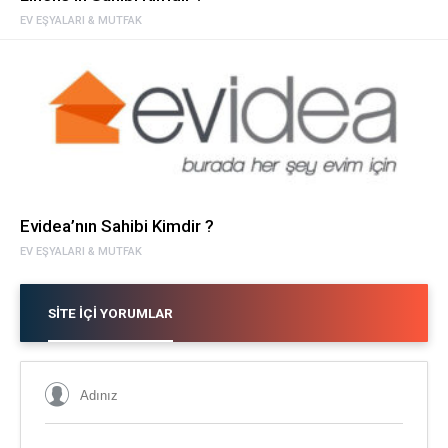
EV EŞYALARI & MUTFAK
Evidea’nın Sahibi Kimdir ?
EV EŞYALARI & MUTFAK
SITE İÇI YORUMLAR