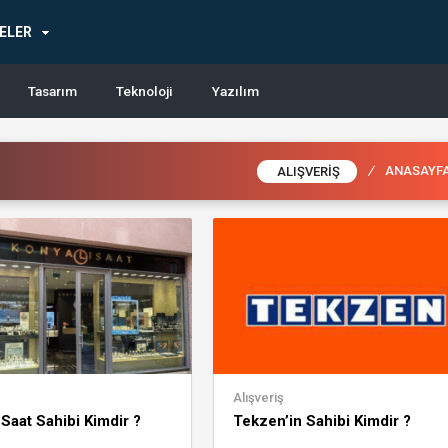
ELER
Tasarım
Teknoloji
Yazılım
/
ANASAYF
ALIŞVERIŞ
Alışveriş
 Saat Sahibi Kimdir ?
Tekzen’in Sahibi Kimdir ?