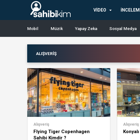
en
iyi
VİDEO
İNCELEM
casino
siteleri
Mobil
Müzik
Yapay Zeka
Sosyal Medya
ALIŞVERIŞ
Alışveriş
Alışveriş
Flying Tiger Copenhagen
Konyalı
Sahibi Kimdir ?