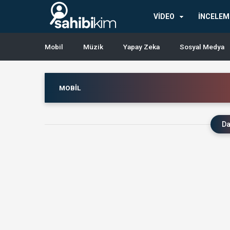
en
iyi
VİDEO
İNCELEM
casino
siteleri
Mobil
Müzik
Yapay Zeka
Sosyal Medya
MOBIL
Da