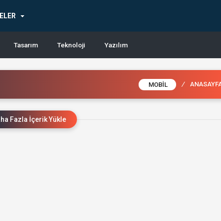
ELER
Tasarım
Teknoloji
Yazılım
/
ANASAYF
MOBIL
ha Fazla İçerik Yükle