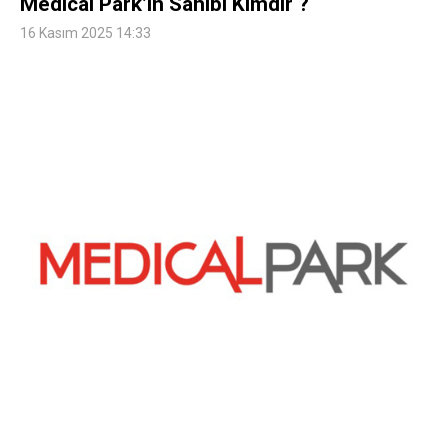
Medical Park’ın Sahibi Kimdir ?
16 Kasım 2025 14:33