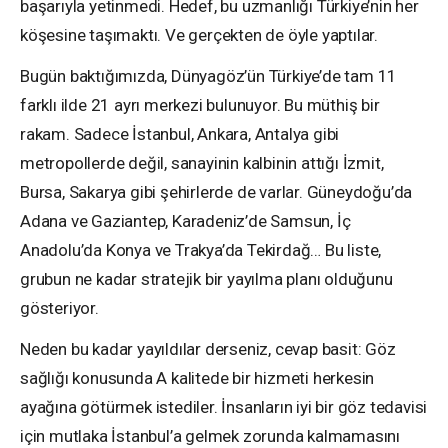
başarıyla yetinmedi. Hedef, bu uzmanlığı Türkiye’nin her
köşesine taşımaktı. Ve gerçekten de öyle yaptılar.
Bugün baktığımızda, Dünyagöz’ün Türkiye’de tam 11
farklı ilde 21 ayrı merkezi bulunuyor. Bu müthiş bir
rakam. Sadece İstanbul, Ankara, Antalya gibi
metropollerde değil, sanayinin kalbinin attığı İzmit,
Bursa, Sakarya gibi şehirlerde de varlar. Güneydoğu’da
Adana ve Gaziantep, Karadeniz’de Samsun, İç
Anadolu’da Konya ve Trakya’da Tekirdağ… Bu liste,
grubun ne kadar stratejik bir yayılma planı olduğunu
gösteriyor.
Neden bu kadar yayıldılar derseniz, cevap basit: Göz
sağlığı konusunda A kalitede bir hizmeti herkesin
ayağına götürmek istediler. İnsanların iyi bir göz tedavisi
için mutlaka İstanbul’a gelmek zorunda kalmamasını