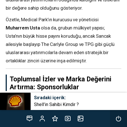
bir değere sahip olduğunu gösteriyor.
Özetle, Medical Park’ın kurucusu ve yöneticisi
Muharrem Usta
olsa da, grubun mülkiyet yapısı;
Usta’nın büyük hisse payını koruduğu, ancak Sancak
ailesiyle başlayıp The Carlyle Group ve TPG gibi güçlü
uluslararası yatırımcılarla devam eden stratejik bir
ortaklıklar zinciri üzerine inşa edilmiştir.
Toplumsal İzler ve Marka Değerini
Artırma: Sponsorluklar
Sıradaki içerik:
Medical Park, sadece tıbbi hizmetleriyle değil, aynı
Shell’in Sahibi Kimdir ?
zamanda Türk sporuna yaptığı önemli katkılarla da
tanınır.
Grup
, çeşitli spor kulüplerine sponsor olarak
kurumsal sosyal sorumluluk bilincini pekiştirmiş ve