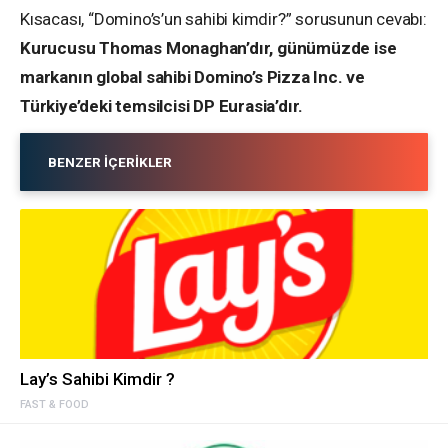
Kısacası, “Domino’s’un sahibi kimdir?” sorusunun cevabı:
Kurucusu Thomas Monaghan’dır, günümüzde ise
markanın global sahibi Domino’s Pizza Inc. ve
Türkiye’deki temsilcisi DP Eurasia’dır.
BENZER İÇERIKLER
Lay’s Sahibi Kimdir ?
FAST & FOOD