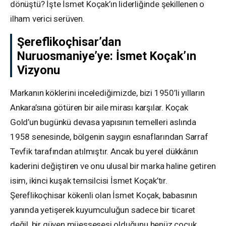
dönüştü? İşte İsmet Koçak’ın liderliğinde şekillenen o
ilham verici serüven.
Şereflikoçhisar’dan
Nuruosmaniye’ye: İsmet Koçak’ın
Vizyonu
Markanın köklerini incelediğimizde, bizi 1950’li yılların
Ankara’sına götüren bir aile mirası karşılar. Koçak
Gold’un bugünkü devasa yapısının temelleri aslında
1958 senesinde, bölgenin saygın esnaflarından Sarraf
Tevfik tarafından atılmıştır. Ancak bu yerel dükkânın
kaderini değiştiren ve onu ulusal bir marka haline getiren
isim, ikinci kuşak temsilcisi İsmet Koçak’tır.
Şereflikoçhisar kökenli olan İsmet Koçak, babasının
yanında yetişerek kuyumculuğun sadece bir ticaret
değil, bir güven müessesesi olduğunu henüz çocuk