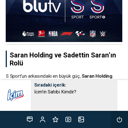
Saran Holding ve Sadettin Saran’ın
Rolü
S Sport’un arkasındaki en büyük güç,
Saran Holding
.
Grubun kurucusu ve halen yönetiminde bulunan
Sıradaki içerik:
İçim’in Sahibi Kimdir?
Sadettin Saran
, uzun yıllardır medya ve spor alanındaki
girişimleriyle tanınıyor. Saran Holding, yalnızca
yayıncılıkta değil; havacılıktan teknolojiye, savunma
sanayisinden enerjiye kadar birçok sektörde aktif
faaliyet gösteriyor.