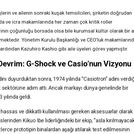
erin ve ailenin sonraki kuşak temsilcileri, şirketin doğrudan
a ve icra makamlarında her zaman çok kritik roller
rinin çoğunluğu borsada olsa bile kurumsal kültür olarak bir a
tilmektedir. Yönetim Kurulu Başkanlığı ve CEO’luk makamların
ardından Kazuhiro Kashio gibi aile üyeleri görev yapmıştır.
 Devrim: G-Shock ve Casio’nun Vizyonu
nı duyurduktan sonra, 1974 yılında “Casiotron” adını verdiği
aat sektörüne adım attı. Ancak markayı dünya genelinde bir
yılında geldi.
, hassas ve dikkatli kullanılması gereken aksesuarlar olarak
rinden Kikuo Ibe liderliğindeki bir ekip, “asla kırılmayacak
lerce prototipin binalardan aşağı atılarak test edilmesinin