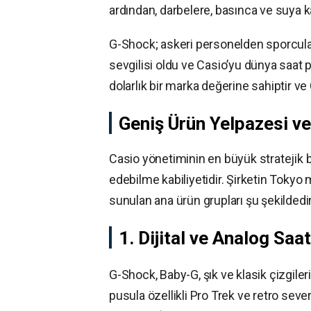
ardından, darbelere, basınca ve suya k
G-Shock; askeri personelden sporcular
sevgilisi oldu ve Casio’yu dünya saat 
dolarlık bir marka değerine sahiptir v
Geniş Ürün Yelpazesi v
Casio yönetiminin en büyük stratejik b
edebilme kabiliyetidir. Şirketin Tokyo 
sunulan ana ürün grupları şu şekildedir
1. Dijital ve Analog Saat
G-Shock, Baby-G, şık ve klasik çizgileri
pusula özellikli Pro Trek ve retro seve