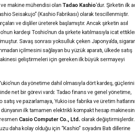
ji ve makine mühendisi olan
Tadao Kashio
‘dur. Şirketin ilk a
o Seisakujo” (Kashio Fabrikası) olarak tescillenmiştir.
aları ve dişliler üreterek başlamıştır. Ancak şirketin asıl
nun kardeşi Toshio’nun da şirkete katılmasıyla icat ettikler
lmuştur. Savaş sonrası yoksulluk çeken Japonya’da, sigara
madan içilmesini sağlayan bu yüzük aparatı, ülkede satış
akinesi geliştirmeleri için gereken ilk büyük sermayeyi
ukio’nun da yönetime dahil olmasıyla dört kardeş, güçlerini
 içinde net bir görevi vardı: Tadao finans ve genel yönetime,
o satış ve pazarlamaya, Yukio ise fabrika ve üretim hatların
, dünyanın ilk tamamen elektrikli kompakt hesap makinesin
nı resmen
Casio Computer Co., Ltd.
olarak değiştirmişlerdir.
fuzu daha kolay olduğu için “Kashio” soyadını Batı dillerine