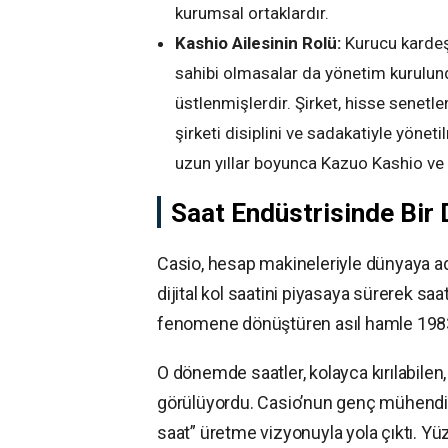
kurumsal ortaklardır.
Kashio Ailesinin Rolü:
Kurucu kardeşl
sahibi olmasalar da yönetim kurulund
üstlenmişlerdir. Şirket, hisse senetle
şirketi disiplini ve sadakatiyle yöne
uzun yıllar boyunca Kazuo Kashio ve 
Saat Endüstrisinde Bir
Casio, hesap makineleriyle dünyaya adı
dijital kol saatini piyasaya sürerek s
fenomene dönüştüren asıl hamle 1983 
O dönemde saatler, kolayca kırılabilen
görülüyordu. Casio’nun genç mühendisle
saat” üretme vizyonuyla yola çıktı. Yüz