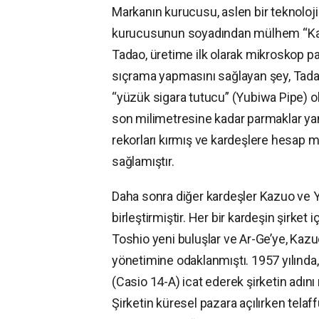
Markanın kurucusu, aslen bir teknolo
kurucusunun soyadından mülhem “Kashi
Tadao, üretime ilk olarak mikroskop parç
sıçrama yapmasını sağlayan şey, Tadao’
“yüzük sigara tutucu” (Yubiwa Pipe) o
son milimetresine kadar parmaklar yan
rekorları kırmış ve kardeşlere hesap m
sağlamıştır.
Daha sonra diğer kardeşler Kazuo ve Y
birleştirmiştir. Her bir kardeşin şirket
Toshio yeni buluşlar ve Ar-Ge’ye, Kazu
yönetimine odaklanmıştı. 1957 yılında
(Casio 14-A) icat ederek şirketin adı
Şirketin küresel pazara açılırken telaf