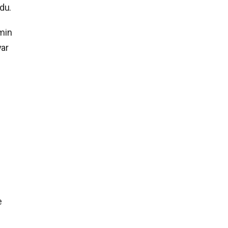
du.
imin
yar
e