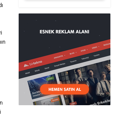
dı
i
nın
ın
i