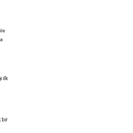
ile
da
 ilk
 bir