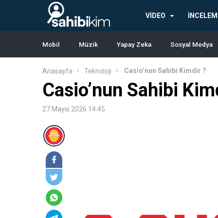
en
iyi
VİDEO
İNCELEM
casino
siteleri
Mobil
Müzik
Yapay Zeka
Sosyal Medya
Casio’nun Sahibi Kimdir ?
Anasayfa
Teknoloji
Casio’nun Sahibi Kimd
27 Mayıs 2026 14:45