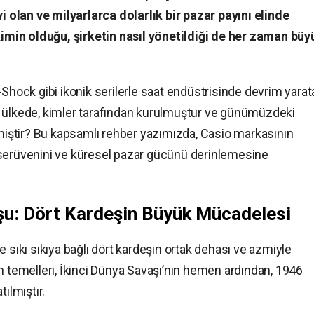
olan ve milyarlarca dolarlık bir pazar payını elinde
min olduğu, şirketin nasıl yönetildiği de her zaman büy
-Shock gibi ikonik serilerle saat endüstrisinde devrim yarat
 ülkede, kimler tarafından kurulmuştur ve günümüzdeki
nmiştir? Bu kapsamlı rehber yazımızda, Casio markasının
sel serüvenini ve küresel pazar gücünü derinlemesine
u: Dört Kardeşin Büyük Mücadelesi
rine sıkı sıkıya bağlı dört kardeşin ortak dehası ve azmiyle
n temelleri, İkinci Dünya Savaşı’nın hemen ardından, 1946
ılmıştır.