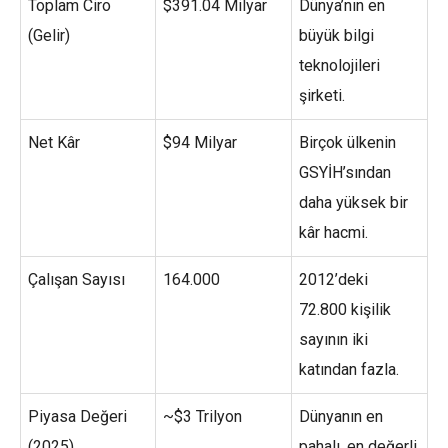
Toplam Ciro
$391.04 Milyar
Dünya’nın en
(Gelir)
büyük bilgi
teknolojileri
şirketi.
Net Kâr
$94 Milyar
Birçok ülkenin
GSYİH’sından
daha yüksek bir
kâr hacmi.
Çalışan Sayısı
164.000
2012’deki
72.800 kişilik
sayının iki
katından fazla.
Piyasa Değeri
~$3 Trilyon
Dünyanın en
(2025)
pahalı, en değerli