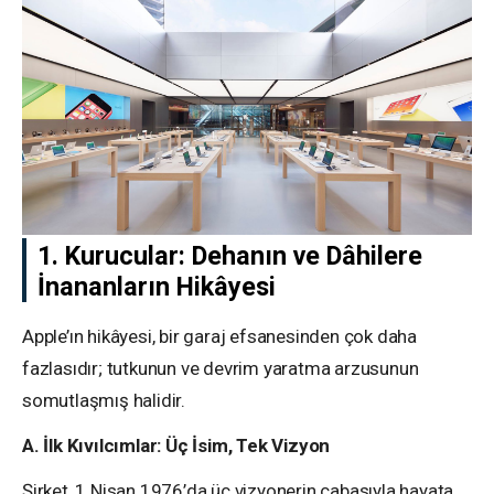
1. Kurucular: Dehanın ve Dâhilere
İnananların Hikâyesi
Apple’ın hikâyesi, bir garaj efsanesinden çok daha
fazlasıdır; tutkunun ve devrim yaratma arzusunun
somutlaşmış halidir.
A. İlk Kıvılcımlar: Üç İsim, Tek Vizyon
Şirket, 1 Nisan 1976’da üç vizyonerin çabasıyla hayata